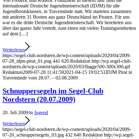
Von Frederic und Roderic Frantzheld In diesem Jahr fand die
internationale Deutsche Jugendmeisterschaft (IDJM) für alle
Jugendbootsklassen, in Travemünde statt. Wir starteten zusammen
mit anderen 31 Booten aus ganz Deutschland im Piraten. Für uns
war es die dritte Deutsche Jugendmeisterschaft. Wir bereiteten uns
über das ganze Jahr verteilt, zum einen mit vielen Trainingseinheiten
auf dem […]
Weiterlesen
https://segel-club-nordstern.de/wp-content/uploads/2020/04/2009-
07-28_idjm-pirat_01.png
441
620
Redaktion
http://wp.segel-club-
nordstern.de/wp-content/uploads/2020/03/flagge500-300x300.gif
Redaktion
2009-07-28 11:41:59
2021-04-15 19:02:51
IDJM Pirat in
Travemünde vom 28.07. – 02.08.2009
Schnuppersegeln im Segel-Club
Nordstern (20.07.2009)
20. Juli 2009
/
in
Jugend
Weiterlesen
https://segel-club-nordstern.de/wp-content/uploads/2020/04/2009-
07-20_schnuppersegeln_03.jpg
432
640
Redaktion
http://wp.segel-