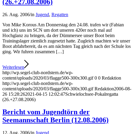
(26.+27.08.2006)
26. Aug. 2006
/
in
Jugend
,
Regatten
Von Mike Korous Am Donnerstag den 24.08. trafen wir (Fabian
und ich) uns im SCN um dort unseren 420er noch mal auf
Hochglanz zu bringen, da der Dümmersee unser Boot beim
Trainingslager ziemlich zugesetzt hatte. Zugleich machten wir unser
Boot abfahrbereit, da es am nächsten Tag gleich nach der Schule los
ging. Wir fuhren zusammen […]
Weiterlesen
http://wp.segel-club-nordstern.de/wp-
content/uploads/2020/03/flagge500-300x300.gif
0
0
Redaktion
http://wp.segel-club-nordstern.de/wp-
content/uploads/2020/03/flagge500-300x300.gif
Redaktion
2006-08-
26 15:28:26
2021-04-15 12:02:47
Schwielochsee-Pokalregatta
(26.+27.08.2006)
Bericht vom Jugendtörn der
Seemannschaft Berlin (12.08.2006)
12. Aug. 2006
/
in
Jugend