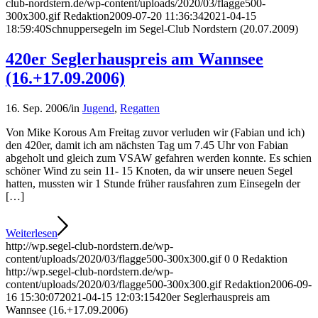
club-nordstern.de/wp-content/uploads/2020/03/flagge500-
300x300.gif
Redaktion
2009-07-20 11:36:34
2021-04-15
18:59:40
Schnuppersegeln im Segel-Club Nordstern (20.07.2009)
420er Seglerhauspreis am Wannsee
(16.+17.09.2006)
16. Sep. 2006
/
in
Jugend
,
Regatten
Von Mike Korous Am Freitag zuvor verluden wir (Fabian und ich)
den 420er, damit ich am nächsten Tag um 7.45 Uhr von Fabian
abgeholt und gleich zum VSAW gefahren werden konnte. Es schien
schöner Wind zu sein 11- 15 Knoten, da wir unsere neuen Segel
hatten, mussten wir 1 Stunde früher rausfahren zum Einsegeln der
[…]
Weiterlesen
http://wp.segel-club-nordstern.de/wp-
content/uploads/2020/03/flagge500-300x300.gif
0
0
Redaktion
http://wp.segel-club-nordstern.de/wp-
content/uploads/2020/03/flagge500-300x300.gif
Redaktion
2006-09-
16 15:30:07
2021-04-15 12:03:15
420er Seglerhauspreis am
Wannsee (16.+17.09.2006)