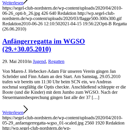
Weiterlesen
https://segel-club-nordstern.de/wp-content/uploads/2020/04/2010-
06-26_opti-b_26.jpg
426
640
Redaktion
http://wp.segel-club-
nordstern.de/wp-content/uploads/2020/03/flagge500-300x300.gif
Redaktion
2010-06-26 12:10:50
2021-04-15 19:56:22
Opti-B Regatta
(26.06.2010)
Anfängerregatta im WGSO
(29.+30.05.2010)
29. Mai 2010
/
in
Jugend
,
Regatten
Von Maren-J. Hebecker-Adam Für unseren Verein gingen Jan
Schröder und Finn Adam an den Start. Am Samstag, 29.05.2010
trafen wir bereits um 11:30 Uhr beim SCN ein, wo Andreas
nochmal sorgfältig die Optis checkte. Anschließend schleppte er die
Boote (und die Kinder) mit dem Jumbo zum WGSO. Nach der
Steuermannsbesprechung gingen fast alle der 37 […]
Weiterlesen
https://segel-club-nordstern.de/wp-content/uploads/2020/04/2010-
05-29_anfaengerregatta-wgso_01-scaled.jpg
2560
1920
Redaktion
http://wp.segel-club-nordstern.de/wp-