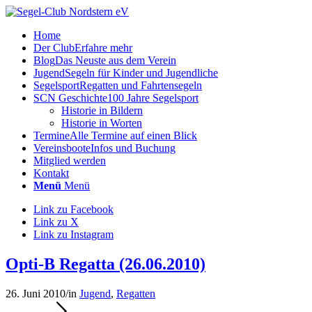
Home
Der Club
Erfahre mehr
Blog
Das Neuste aus dem Verein
Jugend
Segeln für Kinder und Jugendliche
Segelsport
Regatten und Fahrtensegeln
SCN Geschichte
100 Jahre Segelsport
Historie in Bildern
Historie in Worten
Termine
Alle Termine auf einen Blick
Vereinsboote
Infos und Buchung
Mitglied werden
Kontakt
Menü
Menü
Link zu Facebook
Link zu X
Link zu Instagram
Opti-B Regatta (26.06.2010)
26. Juni 2010
/
in
Jugend
,
Regatten