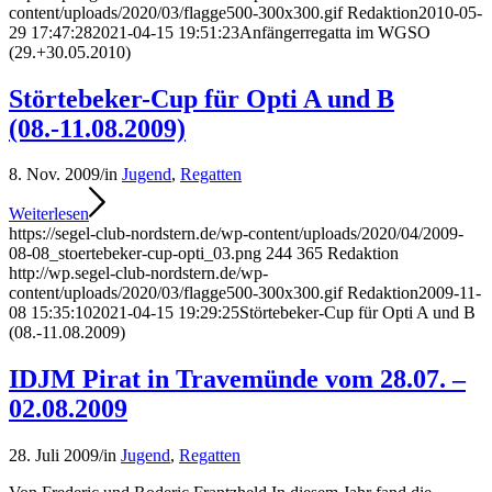
content/uploads/2020/03/flagge500-300x300.gif
Redaktion
2010-05-
29 17:47:28
2021-04-15 19:51:23
Anfängerregatta im WGSO
(29.+30.05.2010)
Störtebeker-Cup für Opti A und B
(08.-11.08.2009)
8. Nov. 2009
/
in
Jugend
,
Regatten
Weiterlesen
https://segel-club-nordstern.de/wp-content/uploads/2020/04/2009-
08-08_stoertebeker-cup-opti_03.png
244
365
Redaktion
http://wp.segel-club-nordstern.de/wp-
content/uploads/2020/03/flagge500-300x300.gif
Redaktion
2009-11-
08 15:35:10
2021-04-15 19:29:25
Störtebeker-Cup für Opti A und B
(08.-11.08.2009)
IDJM Pirat in Travemünde vom 28.07. –
02.08.2009
28. Juli 2009
/
in
Jugend
,
Regatten