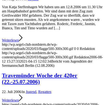
Von Katja Steffenhagen Wir haben uns am 12.8.2006 um 11.30 Uhr
am Hauptbahnhof getroffen. Wir sind dann mit dem Zug zum
Greifswalder Hbf gefahren. Der Zug war so überfüllt, dass wir
getrennt sitzen mussten. Als wir angekommen waren , wurden wir
mit Taxen zum Yachthafen gefahren. Roderic, Frederic, Jasmin,
Bianca, Tim und Timo wurden auf […]
Weiterlesen
http://wp.segel-club-nordstern.de/wp-
content/uploads/2020/03/flagge500-300x300.gif
0
0
Redaktion
http://wp.segel-club-nordstern.de/wp-
content/uploads/2020/03/flagge500-300x300.gif
Redaktion
2006-08-
12 15:27:33
2021-04-15 12:02:34
Bericht vom Jugendtörn der
Seemannschaft Berlin (12.08.2006)
Travemünder Woche der 420er
(22.-25.07.2006)
22. Juli 2006
/
in
Jugend
,
Regatten
Weiterlesen
https://segel-club-nordstern.de/wp-content/uploads/2020/04/2006-