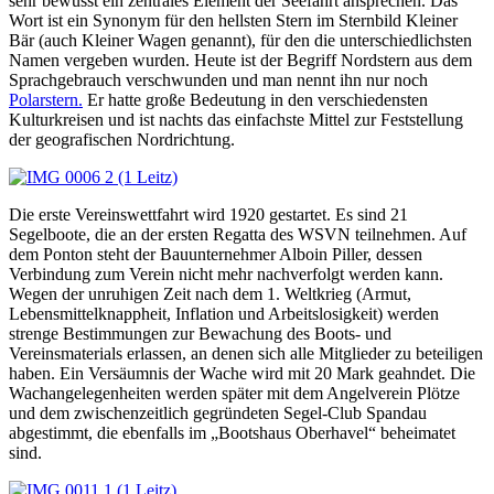
sehr bewusst ein zentrales Element der Seefahrt ansprechen. Das
Wort ist ein Synonym für den hellsten Stern im Sternbild Kleiner
Bär (auch Kleiner Wagen genannt), für den die unterschiedlichsten
Namen vergeben wurden. Heute ist der Begriff Nordstern aus dem
Sprachgebrauch verschwunden und man nennt ihn nur noch
Polarstern.
Er hatte große Bedeutung in den verschiedensten
Kulturkreisen und ist nachts das einfachste Mittel zur Feststellung
der geografischen Nordrichtung.
Die erste Vereinswettfahrt wird 1920 gestartet. Es sind 21
Segelboote, die an der ersten Regatta des WSVN teilnehmen. Auf
dem Ponton steht der Bauunternehmer Alboin Piller, dessen
Verbindung zum Verein nicht mehr nachverfolgt werden kann.
Wegen der unruhigen Zeit nach dem 1. Weltkrieg (Armut,
Lebensmittelknappheit, Inflation und Arbeitslosigkeit) werden
strenge Bestimmungen zur Bewachung des Boots- und
Vereinsmaterials erlassen, an denen sich alle Mitglieder zu beteiligen
haben. Ein Versäumnis der Wache wird mit 20 Mark geahndet. Die
Wachangelegenheiten werden später mit dem Angelverein Plötze
und dem zwischenzeitlich gegründeten Segel-Club Spandau
abgestimmt, die ebenfalls im „Bootshaus Oberhavel“ beheimatet
sind.