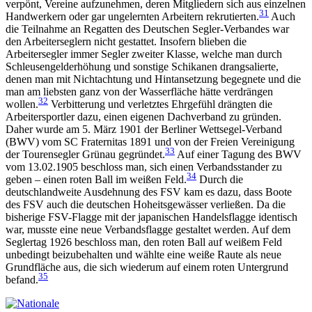
verpönt, Vereine aufzunehmen, deren Mitgliedern sich aus einzelnen
31
Handwerkern oder gar ungelernten Arbeitern rekrutierten.
Auch
die Teilnahme an Regatten des Deutschen Segler-Verbandes war
den Arbeiterseglern nicht gestattet. Insofern blieben die
Arbeitersegler immer Segler zweiter Klasse, welche man durch
Schleusengelderhöhung und sonstige Schikanen drangsalierte,
denen man mit Nichtachtung und Hintansetzung begegnete und die
man am liebsten ganz von der Wasserfläche hätte verdrängen
32
wollen.
Verbitterung und verletztes Ehrgefühl drängten die
Arbeitersportler dazu, einen eigenen Dachverband zu gründen.
Daher wurde am 5. März 1901 der Berliner Wettsegel-Verband
(BWV) vom SC Fraternitas 1891 und von der Freien Vereinigung
33
der Tourensegler Grünau gegründet.
Auf einer Tagung des BWV
vom 13.02.1905 beschloss man, sich einen Verbandsstander zu
34
geben – einen roten Ball im weißen Feld.
Durch die
deutschlandweite Ausdehnung des FSV kam es dazu, dass Boote
des FSV auch die deutschen Hoheitsgewässer verließen. Da die
bisherige FSV-Flagge mit der japanischen Handelsflagge identisch
war, musste eine neue Verbandsflagge gestaltet werden. Auf dem
Seglertag 1926 beschloss man, den roten Ball auf weißem Feld
unbedingt beizubehalten und wählte eine weiße Raute als neue
Grundfläche aus, die sich wiederum auf einem roten Untergrund
35
befand.