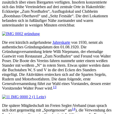
zusätzlich über einen Biergarten verfügten. Insofern konzentrierte
sich das frühe Vereinsleben auf drei zentrale Orte in Hakenfelde:
Eckkneipe „Zum Nordhafen“, Ausflugslokal und Clubheim
„Bootshaus Oberhavel“ und „Seitz Festsäle“. Die drei Lokationen
befanden sich in fußläufiger Nähe zueinander und waren
untereinander in wenigen Minuten erreichbar.
Die erst kürzlich aufgefundene
Jahreskarte
von 1930, nennt als
authentisches Gründungsdatum den 01.08.1920. Die
Gründungsversammlung leitete Willi Niepmann, der ehemalige
Gastwirt vom Restaurant „Zum Nordhafen“ und Freund von Walter
Poser. Die Boote des Vereins fahren nunmehr unter einem weißen
Stander mit weißem „N“ in rotem Stern. Etwas später werden dann
die Buchstaben W, S und V in die drei Ecken des Standers
eingefügt. Die Aktivitäten erstrecken sich auf die Sparten Segeln,
Rudern und Motorbootfahren. Die dann folgende, erste
Generalversammlung führt zur Wahl eines Vorstandes, dessen erster
13
Vorsitzender Walter Poser wird.
Die spätere Mitgliedschaft im Freien Segler-Verband (man sprach
14
sich dort gegenseitig mit „Sportgenosse“ an
), die Verwendung des