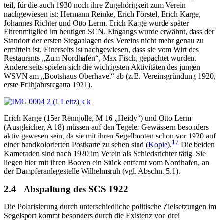
teil, für die auch 1930 noch ihre Zugehörigkeit zum Verein
nachgewiesen ist: Hermann Reinke, Erich Förstel, Erich Karge,
Johannes Richter und Otto Lerm. Erich Karge wurde später
Ehrenmitglied im heutigen SCN. Eingangs wurde erwähnt, dass der
Standort der ersten Steganlagen des Vereins nicht mehr genau zu
ermitteln ist. Einerseits ist nachgewiesen, dass sie vom Wirt des
Restaurants „Zum Nordhafen“, Max Fisch, gepachtet wurden.
Andererseits spielen sich die wichtigsten Aktivitäten des jungen
WSVN am „Bootshaus Oberhavel“ ab (z.B. Vereinsgründung 1920,
erste Frühjahrsregatta 1921).
Erich Karge (15er Rennjolle, M 16 „Heidy“) und Otto Lerm
(Ausgleicher, A 18) müssen auf den Tegeler Gewässern besonders
aktiv gewesen sein, da sie mit ihren Segelbooten schon vor 1920 auf
17
einer handkolorierten Postkarte zu sehen sind (
Kopie
).
Die beiden
Kameraden sind nach 1920 im Verein als Schiedsrichter tätig. Sie
liegen hier mit ihren Booten ein Stück entfernt vom Nordhafen, an
der Dampferanlegestelle Wilhelmsruh (vgl. Abschn. 5.1).
2.4
Abspaltung des SCS 1922
Die Polarisierung durch unterschiedliche politische Zielsetzungen im
Segelsport kommt besonders durch die Existenz von drei