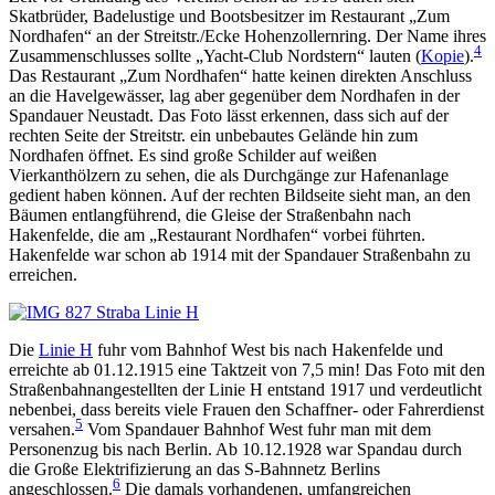
Skatbrüder, Badelustige und Bootsbesitzer im Restaurant „Zum
Nordhafen“ an der Streitstr./Ecke Hohenzollernring. Der Name ihres
4
Zusammenschlusses sollte „Yacht-Club Nordstern“ lauten (
Kopie
).
Das Restaurant „Zum Nordhafen“ hatte keinen direkten Anschluss
an die Havelgewässer, lag aber gegenüber dem Nordhafen in der
Spandauer Neustadt. Das Foto lässt erkennen, dass sich auf der
rechten Seite der Streitstr. ein unbebautes Gelände hin zum
Nordhafen öffnet. Es sind große Schilder auf weißen
Vierkanthölzern zu sehen, die als Durchgänge zur Hafenanlage
gedient haben können. Auf der rechten Bildseite sieht man, an den
Bäumen entlangführend, die Gleise der Straßenbahn nach
Hakenfelde, die am „Restaurant Nordhafen“ vorbei führten.
Hakenfelde war schon ab 1914 mit der Spandauer Straßenbahn zu
erreichen.
Die
Linie H
fuhr vom Bahnhof West bis nach Hakenfelde und
erreichte ab 01.12.1915 eine Taktzeit von 7,5 min! Das Foto mit den
Straßenbahnangestellten der Linie H entstand 1917 und verdeutlicht
nebenbei, dass bereits viele Frauen den Schaffner- oder Fahrerdienst
5
versahen.
Vom Spandauer Bahnhof West fuhr man mit dem
Personenzug bis nach Berlin. Ab 10.12.1928 war Spandau durch
die Große Elektrifizierung an das S-Bahnnetz Berlins
6
angeschlossen.
Die damals vorhandenen, umfangreichen