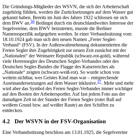
Die Gründungs-Mitglieder des WSVN, die sich der Arbeiterschaft
zugehörig fühlten, werden die Zurücksetzungen auf dem Wasser gut
gekannt haben. Bereits im Juni des Jahres 1922 schlossen sie sich
36
dem BWV an.
Bedingst durch ein deutschlandweites Interesse der
Segelvereine, dem BWV beizutreten, musste die Berliner
Namensspezifik aufgegeben werden. In einer Verbandssitzung vom
18.10.1924 gab man sich den neuen Namen „Freier Segler-
Verband“ (FSV). In der Außenwahrnehmung dokumentierten die
Freien Segler ihre Zugehörigkeit zur neuen Zeit zunächst mit der
„Nationalen“ der Weimarer Republik (schwarz-rot-gold), während
viele Herrensegler des Deutschen Segler-Verbandes oder des
Deutschen Segler-Bundes die Flagge des Kaiserreiches als
„Nationale“ zeigten (schwarz-weiß-rot). So wurde schon von
weitem sichtbar, wes Geistes Kind man war – entsprechende
37
Auseinandersetzungen auf dem Wasser inklusive.
. Mehr und mehr
wird aber das Symbol des Freien Segler-Verbandes immer wichtiger
auf den Booten der Arbeitersportler. Auf fast jedem Foto aus der
damaligen Zeit ist der Stander der Freien Segler (roter Ball auf
weißem Grund bzw. auf weißer Raute) an den Schiffen zu
entdecken.
4.2
Der WSVN in der FSV-Organisation
Eine Verbandssitzung beschloss am 13.01.1925, die Segelvereine