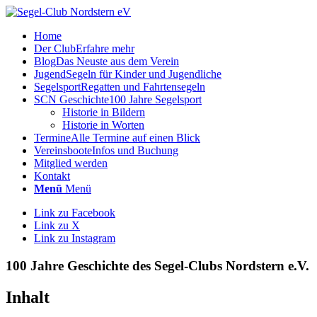
Home
Der Club
Erfahre mehr
Blog
Das Neuste aus dem Verein
Jugend
Segeln für Kinder und Jugendliche
Segelsport
Regatten und Fahrtensegeln
SCN Geschichte
100 Jahre Segelsport
Historie in Bildern
Historie in Worten
Termine
Alle Termine auf einen Blick
Vereinsboote
Infos und Buchung
Mitglied werden
Kontakt
Menü
Menü
Link zu Facebook
Link zu X
Link zu Instagram
100 Jahre Geschichte des Segel-Clubs Nordstern e.V.
Inhalt