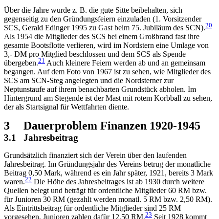
Über die Jahre wurde z. B. die gute Sitte beibehalten, sich
gegenseitig zu den Gründungsfeiern einzuladen (1. Vorsitzender
20
SCS, Gerald Edinger 1995 zu Gast beim 75. Jubiläum des SCN).
Als 1954 die Mitglieder des SCS bei einem Großbrand fast ihre
gesamte Bootsflotte verlieren, wird im Nordstern eine Umlage von
3,- DM pro Mitglied beschlossen und dem SCS als Spende
21
übergeben.
Auch kleinere Feiern werden ab und an gemeinsam
begangen. Auf dem Foto von 1967 ist zu sehen, wie Mitglieder des
SCS am SCN-Steg angelegten und die Nordsterner zur
Neptunstaufe auf ihrem benachbarten Grundstück abholen. Im
Hintergrund am Stegende ist der Mast mit rotem Korbball zu sehen,
der als Startsignal für Wettfahrten diente.
3
Dauerproblem Finanzen 1920-1945
3.1
Jahresbeitrag
Grundsätzlich finanziert sich der Verein über den laufenden
Jahresbeitrag. Im Gründungsjahr des Vereins betrug der monatliche
Beitrag 0,50 Mark, während es ein Jahr später, 1921, bereits 3 Mark
22
waren.
Die Höhe des Jahresbeitrages ist ab 1930 durch weitere
Quellen belegt und beträgt für ordentliche Mitglieder 60 RM bzw.
für Junioren 30 RM (gezahlt werden monatl. 5 RM bzw. 2,50 RM).
Als Eintrittsbeitrag für ordentliche Mitglieder sind 25 RM
23
vorgesehen, Junioren zahlen dafür 12,50 RM.
Seit 1928 kommt