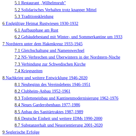
5.1
Restaurant „Wilhelmsruh“
5.2
Solidarisches Verhalten trotz knapper Mittel
5.3
Traditionskleidung
6
Endgültige Heimat Rustwiesen 1930-1932
6.1
Aufbauphase am Rust
6.2
Gebäudebestand mit Winter- und Sommerkantine um 1933
7
Nordstern unter dem Hakenkreuz 1933-1945
7.1
Gleichschaltung und Namenswechsel
7.2
NS-Verbrechen und Überwintern in der Nordstern-Nische
7.3
Verbindung zur Schwedischen Kirche
7.4
Kriegszeiten
8
Nachkrieg und weitere Entwicklung 1946-2020
8.1
Neubeginn des Vereinslebens 1946-1951
8.2
Clubheim-Anbau 1952-1961
8.3
Toiletteneinbau und Kantinenmodernisierung 1962-1976
8.4
Neues Garderobenhaus 1977-1986
8.5
Anbau des Sanitärtraktes 1987-1989
8.6
Deutsche Einheit und weitere IDMs 1990-2000
8.7
Substanzerhalt und Neuorientierung 2001-2020
9
Seglerische Erfolge