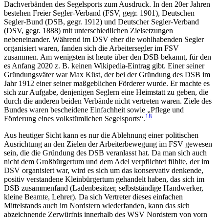
Dachverbänden des Segelsports zum Ausdruck. In den 20er Jahren
bestehen Freier Segler-Verband (FSV, gegr. 1901), Deutschen
Segler-Bund (DSB, gegr. 1912) und Deutscher Segler-Verband
(DSV, gegr. 1888) mit unterschiedlichen Zielsetzungen
nebeneinander. Während im DSV eher die wohlhabenden Segler
organisiert waren, fanden sich die Arbeitersegler im FSV
zusammen. Am wenigsten ist heute über den DSB bekannt, für den
es Anfang 2020 z. B. keinen Wikipedia-Eintrag gibt. Einer seiner
Gründungsväter war Max Küst, der bei der Gründung des DSB im
Jahr 1912 einer seiner maßgeblichen Förderer wurde. Er machte es
sich zur Aufgabe, denjenigen Seglern eine Heimstatt zu geben, die
durch die anderen beiden Verbände nicht vertreten waren. Ziele des
Bundes waren bescheidene Einfachheit sowie „Pflege und
18
Förderung eines volkstümlichen Segelsports“.
Aus heutiger Sicht kann es nur die Ablehnung einer politischen
Ausrichtung an den Zielen der Arbeiterbewegung im FSV gewesen
sein, die die Gründung des DSB veranlasst hat. Da man sich auch
nicht dem Großbürgertum und dem Adel verpflichtet fühlte, der im
DSV organisiert war, wird es sich um das konservativ denkende,
positiv verstandene Kleinbürgertum gehandelt haben, das sich im
DSB zusammenfand (Ladenbesitzer, selbstständige Handwerker,
kleine Beamte, Lehrer). Da sich Vertreter dieses einfachen
Mittelstands auch im Nordstern wiederfanden, kann das sich
abzeichnende Zerwürfnis innerhalb des WSV Nordstern von vorn