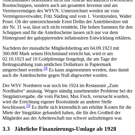
Bootsschuppen, sondern auch am gesamten Inventar und am
Vereinsvermögen des WSVN. Unterzeichnet werden sie vom
Vermögensverwalter, Fritz Städing und vom 1. Vorsitzenden, Walter
Poser. Ob der unterzeichnende Ernst Dellin der Anteilsbesitzer mit
der Nr. 31 war, lässt sich nicht ermitteln. Die hohen Summen für den
Schuppen und für die Anteilsscheine lassen sich nur vor dem
Hintergrund der galoppierenden inflationären Entwicklung erklären.
Nachdem der monatliche Mitgliedsbeitrag am 04.09.1923 mit
300.000 Mark seinen Höchststand erreicht hat, wird er am
02.10.1923 auf 10 Goldpfennige festgelegt, die am Tage der
Beitragszahlung zum amtlichen Dollarkurs in Papiermark
28
umgerechnet werden.
Es kann angenommen werden, dass damit
auch die Anteilsscheine gegen Null abgewertet wurden.
Der WSV Nordstern war noch bis 1924 im Restaurant „Zum
Nordhafen“ ansässig. Wegen ständig zunehmender Probleme bei der
Stegplatzvergabe, die vom Pächter, Max Fisch, verursacht wurden,
wird die Errichtung eigener Bootsstände an anderer Stelle
29
beschlossen.
Es dürfte sich letztendlich um erhöhte Kosten für die
Miete der Stegplätze gehandelt haben, die für den Großteil der
Mitglieder aus der Arbeiterschaft nur schwer aufzubringen war.
3.3
Jährliche Finanzierungs-Umlage ab 1928