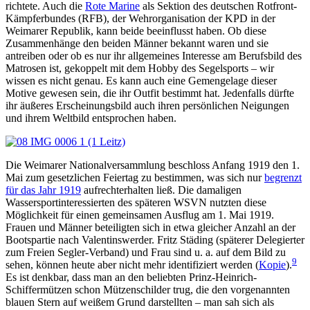
richtete. Auch die
Rote Marine
als Sektion des deutschen Rotfront-
Kämpferbundes (RFB), der Wehrorganisation der KPD in der
Weimarer Republik, kann beide beeinflusst haben. Ob diese
Zusammenhänge den beiden Männer bekannt waren und sie
antreiben oder ob es nur ihr allgemeines Interesse am Berufsbild des
Matrosen ist, gekoppelt mit dem Hobby des Segelsports – wir
wissen es nicht genau. Es kann auch eine Gemengelage dieser
Motive gewesen sein, die ihr Outfit bestimmt hat. Jedenfalls dürfte
ihr äußeres Erscheinungsbild auch ihren persönlichen Neigungen
und ihrem Weltbild entsprochen haben.
Die Weimarer Nationalversammlung beschloss Anfang 1919 den 1.
Mai zum gesetzlichen Feiertag zu bestimmen, was sich nur
begrenzt
für das Jahr 1919
aufrechterhalten ließ. Die damaligen
Wassersportinteressierten des späteren WSVN nutzten diese
Möglichkeit für einen gemeinsamen Ausflug am 1. Mai 1919.
Frauen und Männer beteiligten sich in etwa gleicher Anzahl an der
Bootspartie nach Valentinswerder. Fritz Städing (späterer Delegierter
zum Freien Segler-Verband) und Frau sind u. a. auf dem Bild zu
9
sehen, können heute aber nicht mehr identifiziert werden (
Kopie
).
Es ist denkbar, dass man an den beliebten Prinz-Heinrich-
Schiffermützen schon Mützenschilder trug, die den vorgenannten
blauen Stern auf weißem Grund darstellten – man sah sich als