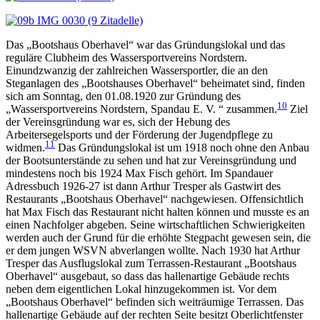
Das „Bootshaus Oberhavel“ war das Gründungslokal und das
reguläre Clubheim des Wassersportvereins Nordstern.
Einundzwanzig der zahlreichen Wassersportler, die an den
Steganlagen des „Bootshauses Oberhavel“ beheimatet sind, finden
sich am Sonntag, den 01.08.1920 zur Gründung des
10
„Wassersportvereins Nordstern, Spandau E. V. “ zusammen.
Ziel
der Vereinsgründung war es, sich der Hebung des
Arbeitersegelsports und der Förderung der Jugendpflege zu
11
widmen.
Das Gründungslokal ist um 1918 noch ohne den Anbau
der Bootsunterstände zu sehen und hat zur Vereinsgründung und
mindestens noch bis 1924 Max Fisch gehört. Im Spandauer
Adressbuch 1926-27 ist dann Arthur Tresper als Gastwirt des
Restaurants „Bootshaus Oberhavel“ nachgewiesen. Offensichtlich
hat Max Fisch das Restaurant nicht halten können und musste es an
einen Nachfolger abgeben. Seine wirtschaftlichen Schwierigkeiten
werden auch der Grund für die erhöhte Stegpacht gewesen sein, die
er dem jungen WSVN abverlangen wollte. Nach 1930 hat Arthur
Tresper das Ausflugslokal zum Terrassen-Restaurant „Bootshaus
Oberhavel“ ausgebaut, so dass das hallenartige Gebäude rechts
neben dem eigentlichen Lokal hinzugekommen ist. Vor dem
„Bootshaus Oberhavel“ befinden sich weiträumige Terrassen. Das
hallenartige Gebäude auf der rechten Seite besitzt Oberlichtfenster