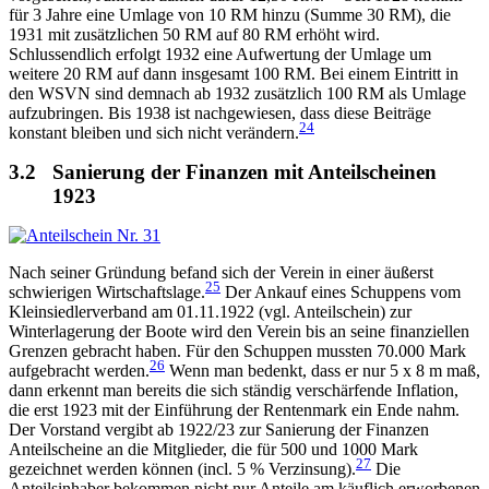
für 3 Jahre eine Umlage von 10 RM hinzu (Summe 30 RM), die
1931 mit zusätzlichen 50 RM auf 80 RM erhöht wird.
Schlussendlich erfolgt 1932 eine Aufwertung der Umlage um
weitere 20 RM auf dann insgesamt 100 RM. Bei einem Eintritt in
den WSVN sind demnach ab 1932 zusätzlich 100 RM als Umlage
aufzubringen. Bis 1938 ist nachgewiesen, dass diese Beiträge
24
konstant bleiben und sich nicht verändern.
3.2
Sanierung der Finanzen mit Anteilscheinen
1923
Nach seiner Gründung befand sich der Verein in einer äußerst
25
schwierigen Wirtschaftslage.
Der Ankauf eines Schuppens vom
Kleinsiedlerverband am 01.11.1922 (vgl. Anteilschein) zur
Winterlagerung der Boote wird den Verein bis an seine finanziellen
Grenzen gebracht haben. Für den Schuppen mussten 70.000 Mark
26
aufgebracht werden.
Wenn man bedenkt, dass er nur 5 x 8 m maß,
dann erkennt man bereits die sich ständig verschärfende Inflation,
die erst 1923 mit der Einführung der Rentenmark ein Ende nahm.
Der Vorstand vergibt ab 1922/23 zur Sanierung der Finanzen
Anteilscheine an die Mitglieder, die für 500 und 1000 Mark
27
gezeichnet werden können (incl. 5 % Verzinsung).
Die
Anteilsinhaber bekommen nicht nur Anteile am käuflich erworbenen