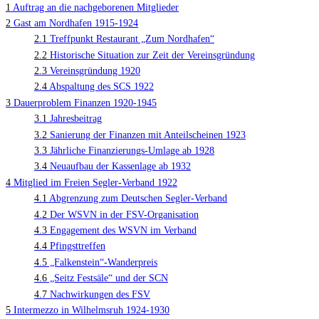
1
Auftrag an die nachgeborenen Mitglieder
2
Gast am Nordhafen 1915-1924
2.1
Treffpunkt Restaurant „Zum Nordhafen“
2.2
Historische Situation zur Zeit der Vereinsgründung
2.3
Vereinsgründung 1920
2.4
Abspaltung des SCS 1922
3
Dauerproblem Finanzen 1920-1945
3.1
Jahresbeitrag
3.2
Sanierung der Finanzen mit Anteilscheinen 1923
3.3
Jährliche Finanzierungs-Umlage ab 1928
3.4
Neuaufbau der Kassenlage ab 1932
4
Mitglied im Freien Segler-Verband 1922
4.1
Abgrenzung zum Deutschen Segler-Verband
4.2
Der WSVN in der FSV-Organisation
4.3
Engagement des WSVN im Verband
4.4
Pfingsttreffen
4.5
„Falkenstein“-Wanderpreis
4.6
„Seitz Festsäle“ und der SCN
4.7
Nachwirkungen des FSV
5
Intermezzo in Wilhelmsruh 1924-1930