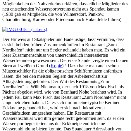
Möglichkeiten des Nahverkehrs erklären, dass etliche Mitglieder des
neu entstehenden Wassersportvereins nicht aus Spandau kamen
(1930 gab es Mitglieder, die von Wilmersdorf, Pankow,
Charlottenburg, Karow oder Friedenau nach Hakenfelde fuhren).
Der Hinweis auf Skatspieler und Badelustige, lässt vermuten, dass
es sich bei den frühen Zusammenkünften im Restaurant „Zum
Nordhafen“ nicht nur um Segler gehandelt haben mag. Es wird ein
loser Zusammenschluss von unterschiedlich interessierten
Wasserfreunden gewesen sein. Der erste Stander zeigte einen blauen
7
Stern auf weißem Grund (
Kopie
).
Dazu hatte man auch schon
Mützenschilder für die obligatorischen Schiffermützen anfertigen
lassen, die bei den meisten Seglern der Arbeiterschaft zur
Alltagskleidung gehörten. Der Wirt des Restaurants „Zum
Nordhafen“ ist Willi Niepmann, der nach 1918 von Max Fisch als
Pächter abgelöst wird, wie von Bernhard Nölte berichtet wird. In
jedem Fall kann Max Fisch das Restaurant „Zum Nordhafen“ nicht
lange betrieben haben. Da es sich nur um eine typische Berliner
Eckkneipe gehandelt hat, wird er sich nach lukrativeren
Geschäftsideen umgesehen haben. Ein Restaurant mit
Wasseranschluss wird ihm gerade recht gekommen sein, da er den
Wassersportbegeisterten aus der Eckkneipe endlich eine
Wasseranbindung bieten konnte. Das Spandauer Adressbuch von