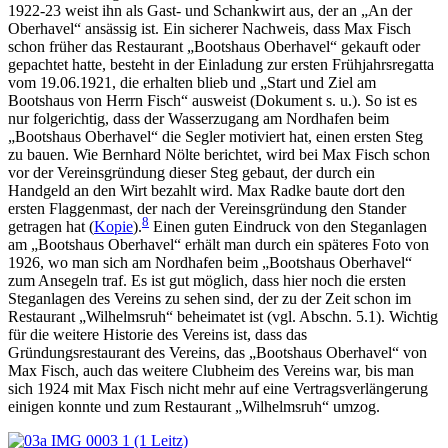
1922-23 weist ihn als Gast- und Schankwirt aus, der an „An der
Oberhavel“ ansässig ist. Ein sicherer Nachweis, dass Max Fisch
schon früher das Restaurant „Bootshaus Oberhavel“ gekauft oder
gepachtet hatte, besteht in der Einladung zur ersten Frühjahrsregatta
vom 19.06.1921, die erhalten blieb und „Start und Ziel am
Bootshaus von Herrn Fisch“ ausweist (Dokument s. u.). So ist es
nur folgerichtig, dass der Wasserzugang am Nordhafen beim
„Bootshaus Oberhavel“ die Segler motiviert hat, einen ersten Steg
zu bauen. Wie Bernhard Nölte berichtet, wird bei Max Fisch schon
vor der Vereinsgründung dieser Steg gebaut, der durch ein
Handgeld an den Wirt bezahlt wird. Max Radke baute dort den
ersten Flaggenmast, der nach der Vereinsgründung den Stander
8
getragen hat (
Kopie
).
Einen guten Eindruck von den Steganlagen
am „Bootshaus Oberhavel“ erhält man durch ein späteres Foto von
1926, wo man sich am Nordhafen beim „Bootshaus Oberhavel“
zum Ansegeln traf. Es ist gut möglich, dass hier noch die ersten
Steganlagen des Vereins zu sehen sind, der zu der Zeit schon im
Restaurant „Wilhelmsruh“ beheimatet ist (vgl. Abschn. 5.1). Wichtig
für die weitere Historie des Vereins ist, dass das
Gründungsrestaurant des Vereins, das „Bootshaus Oberhavel“ von
Max Fisch, auch das weitere Clubheim des Vereins war, bis man
sich 1924 mit Max Fisch nicht mehr auf eine Vertragsverlängerung
einigen konnte und zum Restaurant „Wilhelmsruh“ umzog.