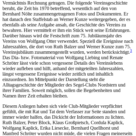
Vermächtnis Rechnung getragen. Die folgende Vereinsgeschichte
beruht, die Zeit bis 1970 betreffend, wesentlich auf den von
Bernhard Nölte zusammengetragenen Fotos und Dokumenten. Er
hat danach den Staffelstab an Werner Kunze weitergegeben, der es
ebenfalls als seine Aufgabe ansah, die Geschichte des Vereins zu
bewahren. Hier vermittelt er ihm ein Stück weit seine Erfahrungen.
Darüber hinaus wird die Festschrift zum 75. Jubiläumsjahr des
Vereins von Wolfgang Otter verwendet. Speziell die Ereignisse nach
Jahreszahlen, die dort von Ruth Balzer und Werner Kunze zum 75.
3
Vereinsjubiläum zusammengestellt wurden, werden berücksichtigt.
Das Dia- bzw. Fotomaterial von Wolfgang Liebing und Renate
Schröter lässt viele schon vergessene Details des Vereinslebens
wieder aufleben und hilft, anhand der mitgeteilten Jahreszahlen,
längst vergessene Ereignisse wieder zeitlich und inhaltlich
einzuordnen. Im Mittelpunkt der Darstellung steht die
Alltagsgeschichte der Mitglieder des Segel-Clubs Nordstern und
ihrer Familien. Soweit möglich, sollen die Begebenheiten und
Namen ihrer Zeit erhalten bleiben.
Diesem Anliegen haben sich viele Club-Mitglieder verpflichtet
gefühlt, die mit Rat und Tat dem Verfasser zur Seite standen und
immer wieder halfen, das Dickicht der Informationen zu lichten.
Ruth Balzer, Peter Block, Klaus Großpietsch, Cordula Kaplick,
Wolfgang Kaplick, Erika Liesecke, Bernhard Quellhorst und
Manfred Schröter wurden nicht müde, die vielen Fragen meinerseits