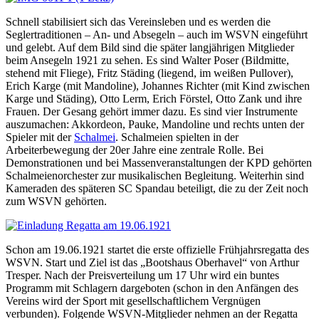
Schnell stabilisiert sich das Vereinsleben und es werden die
Seglertraditionen – An- und Absegeln – auch im WSVN eingeführt
und gelebt. Auf dem Bild sind die später langjährigen Mitglieder
beim Ansegeln 1921 zu sehen. Es sind Walter Poser (Bildmitte,
stehend mit Fliege), Fritz Städing (liegend, im weißen Pullover),
Erich Karge (mit Mandoline), Johannes Richter (mit Kind zwischen
Karge und Städing), Otto Lerm, Erich Förstel, Otto Zank und ihre
Frauen. Der Gesang gehört immer dazu. Es sind vier Instrumente
auszumachen: Akkordeon, Pauke, Mandoline und rechts unten der
Spieler mit der
Schalmei
. Schalmeien spielten in der
Arbeiterbewegung der 20er Jahre eine zentrale Rolle. Bei
Demonstrationen und bei Massenveranstaltungen der KPD gehörten
Schalmeienorchester zur musikalischen Begleitung. Weiterhin sind
Kameraden des späteren SC Spandau beteiligt, die zu der Zeit noch
zum WSVN gehörten.
Schon am 19.06.1921 startet die erste offizielle Frühjahrsregatta des
WSVN. Start und Ziel ist das „Bootshaus Oberhavel“ von Arthur
Tresper. Nach der Preisverteilung um 17 Uhr wird ein buntes
Programm mit Schlagern dargeboten (schon in den Anfängen des
Vereins wird der Sport mit gesellschaftlichem Vergnügen
verbunden). Folgende WSVN-Mitglieder nehmen an der Regatta