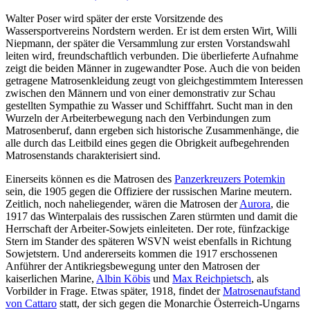
Walter Poser wird später der erste Vorsitzende des
Wassersportvereins Nordstern werden. Er ist dem ersten Wirt, Willi
Niepmann, der später die Versammlung zur ersten Vorstandswahl
leiten wird, freundschaftlich verbunden. Die überlieferte Aufnahme
zeigt die beiden Männer in zugewandter Pose. Auch die von beiden
getragene Matrosenkleidung zeugt von gleichgestimmtem Interessen
zwischen den Männern und von einer demonstrativ zur Schau
gestellten Sympathie zu Wasser und Schifffahrt. Sucht man in den
Wurzeln der Arbeiterbewegung nach den Verbindungen zum
Matrosenberuf, dann ergeben sich historische Zusammenhänge, die
alle durch das Leitbild eines gegen die Obrigkeit aufbegehrenden
Matrosenstands charakterisiert sind.
Einerseits können es die Matrosen des
Panzerkreuzers Potemkin
sein, die 1905 gegen die Offiziere der russischen Marine meutern.
Zeitlich, noch naheliegender, wären die Matrosen der
Aurora
, die
1917 das Winterpalais des russischen Zaren stürmten und damit die
Herrschaft der Arbeiter-Sowjets einleiteten. Der rote, fünfzackige
Stern im Stander des späteren WSVN weist ebenfalls in Richtung
Sowjetstern. Und andererseits kommen die 1917 erschossenen
Anführer der Antikriegsbewegung unter den Matrosen der
kaiserlichen Marine,
Albin Köbis
und
Max Reichpietsch
, als
Vorbilder in Frage. Etwas später, 1918, findet der
Matrosenaufstand
von Cattaro
statt, der sich gegen die Monarchie Österreich-Ungarns