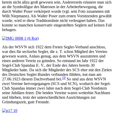
herein nicht allzu groß gewesen sein. Andererseits erinnere man sich
an die Symbolfigur des Matrosen in der Arbeiterbewegung, die
durch Walter Poser verkörpert wurde (vgl. sein Foto zusammen mit
Willi Niepmann). Als Walter Poser zum ersten Vorsitzenden gewählt
wurde, wird er diese Traditionslinie nicht verleugnet haben. Das
konnte so manchen konservativ eingestellten Seglern auf keinen Fall
behagen.
Als der WSVN sich 1922 dem Freien Segler-Verband anschloss,
war dies für sechzehn Segler, die z. T. schon Mitglied des Vereins
gewesen waren, Anlass genug, aus dem WSVN auszutreten und
einen anderen Verein zu gründen. So entstand im Jahr 1922 der
Segel-Club Spandau E. V., der Ende des Jahres bereits 30
Mitglieder hatte. Da sich die Mitglieder des SCS eher mit den Zielen
des Deutschen Segler-Bundes verbunden fühlten, trat man am
19
27.06.1923 diesem Dachverband bei.
So sind aus dem WSVN
zwei Vereine hervorgegangen (SCS und SCN), wodurch der Segel-
Club Spandau immer zwei Jahre nach dem Segel-Club Nordstern
seine Jubiläen feiert. Die beiden Vereine waren weiterhin Nachbarn
und blieben, trotz der unterschiedlichen Ausrichtungen zur
Gründungszeit, gute Freunde.