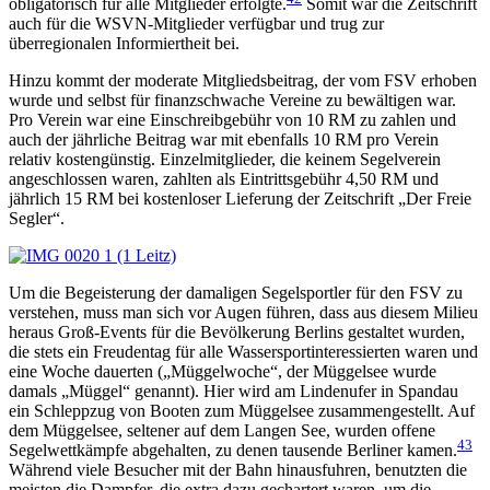
obligatorisch für alle Mitglieder erfolgte.
Somit war die Zeitschrift
auch für die WSVN-Mitglieder verfügbar und trug zur
überregionalen Informiertheit bei.
Hinzu kommt der moderate Mitgliedsbeitrag, der vom FSV erhoben
wurde und selbst für finanzschwache Vereine zu bewältigen war.
Pro Verein war eine Einschreibgebühr von 10 RM zu zahlen und
auch der jährliche Beitrag war mit ebenfalls 10 RM pro Verein
relativ kostengünstig. Einzelmitglieder, die keinem Segelverein
angeschlossen waren, zahlten als Eintrittsgebühr 4,50 RM und
jährlich 15 RM bei kostenloser Lieferung der Zeitschrift „Der Freie
Segler“.
Um die Begeisterung der damaligen Segelsportler für den FSV zu
verstehen, muss man sich vor Augen führen, dass aus diesem Milieu
heraus Groß-Events für die Bevölkerung Berlins gestaltet wurden,
die stets ein Freudentag für alle Wassersportinteressierten waren und
eine Woche dauerten („Müggelwoche“, der Müggelsee wurde
damals „Müggel“ genannt). Hier wird am Lindenufer in Spandau
ein Schleppzug von Booten zum Müggelsee zusammengestellt. Auf
dem Müggelsee, seltener auf dem Langen See, wurden offene
43
Segelwettkämpfe abgehalten, zu denen tausende Berliner kamen.
Während viele Besucher mit der Bahn hinausfuhren, benutzten die
meisten die Dampfer, die extra dazu gechartert waren, um die