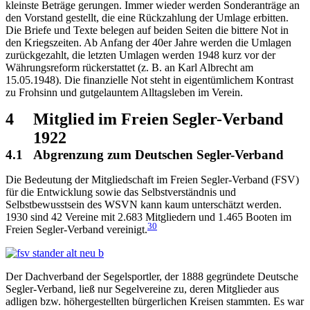
kleinste Beträge gerungen. Immer wieder werden Sonderanträge an
den Vorstand gestellt, die eine Rückzahlung der Umlage erbitten.
Die Briefe und Texte belegen auf beiden Seiten die bittere Not in
den Kriegszeiten. Ab Anfang der 40er Jahre werden die Umlagen
zurückgezahlt, die letzten Umlagen werden 1948 kurz vor der
Währungsreform rückerstattet (z. B. an Karl Albrecht am
15.05.1948). Die finanzielle Not steht in eigentümlichem Kontrast
zu Frohsinn und gutgelauntem Alltagsleben im Verein.
4
Mitglied im Freien Segler-Verband
1922
4.1
Abgrenzung zum Deutschen Segler-Verband
Die Bedeutung der Mitgliedschaft im Freien Segler-Verband (FSV)
für die Entwicklung sowie das Selbstverständnis und
Selbstbewusstsein des WSVN kann kaum unterschätzt werden.
1930 sind 42 Vereine mit 2.683 Mitgliedern und 1.465 Booten im
30
Freien Segler-Verband vereinigt.
Der Dachverband der Segelsportler, der 1888 gegründete Deutsche
Segler-Verband, ließ nur Segelvereine zu, deren Mitglieder aus
adligen bzw. höhergestellten bürgerlichen Kreisen stammten. Es war