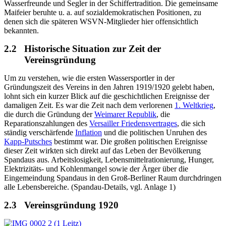
Wasserfreunde und Segler in der Schiffertradition. Die gemeinsame
Maifeier beruhte u. a. auf sozialdemokratischen Positionen, zu
denen sich die späteren WSVN-Mitglieder hier offensichtlich
bekannten.
2.2
Historische Situation zur Zeit der
Vereinsgründung
Um zu verstehen, wie die ersten Wassersportler in der
Gründungszeit des Vereins in den Jahren 1919/1920 gelebt haben,
lohnt sich ein kurzer Blick auf die geschichtlichen Ereignisse der
damaligen Zeit. Es war die Zeit nach dem verlorenen
1. Weltkrieg
,
die durch die Gründung der
Weimarer Republik
, die
Reparationszahlungen des
Versailler Friedensvertrages
, die sich
ständig verschärfende
Inflation
und die politischen Unruhen des
Kapp-Putsches
bestimmt war. Die großen politischen Ereignisse
dieser Zeit wirkten sich direkt auf das Leben der Bevölkerung
Spandaus aus. Arbeitslosigkeit, Lebensmittelrationierung, Hunger,
Elektrizitäts- und Kohlenmangel sowie der Ärger über die
Eingemeindung Spandaus in den Groß-Berliner Raum durchdringen
alle Lebensbereiche. (Spandau-Details, vgl. Anlage 1)
2.3
Vereinsgründung 1920