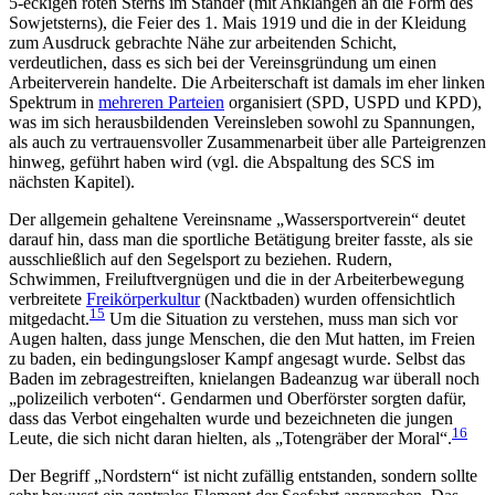
5-eckigen roten Sterns im Stander (mit Anklängen an die Form des
Sowjetsterns), die Feier des 1. Mais 1919 und die in der Kleidung
zum Ausdruck gebrachte Nähe zur arbeitenden Schicht,
verdeutlichen, dass es sich bei der Vereinsgründung um einen
Arbeiterverein handelte. Die Arbeiterschaft ist damals im eher linken
Spektrum in
mehreren Parteien
organisiert (SPD, USPD und KPD),
was im sich herausbildenden Vereinsleben sowohl zu Spannungen,
als auch zu vertrauensvoller Zusammenarbeit über alle Parteigrenzen
hinweg, geführt haben wird (vgl. die Abspaltung des SCS im
nächsten Kapitel).
Der allgemein gehaltene Vereinsname „Wassersportverein“ deutet
darauf hin, dass man die sportliche Betätigung breiter fasste, als sie
ausschließlich auf den Segelsport zu beziehen. Rudern,
Schwimmen, Freiluftvergnügen und die in der Arbeiterbewegung
verbreitete
Freikörperkultur
(Nacktbaden) wurden offensichtlich
15
mitgedacht.
Um die Situation zu verstehen, muss man sich vor
Augen halten, dass junge Menschen, die den Mut hatten, im Freien
zu baden, ein bedingungsloser Kampf angesagt wurde. Selbst das
Baden im zebragestreiften, knielangen Badeanzug war überall noch
„polizeilich verboten“. Gendarmen und Oberförster sorgten dafür,
dass das Verbot eingehalten wurde und bezeichneten die jungen
16
Leute, die sich nicht daran hielten, als „Totengräber der Moral“.
Der Begriff „Nordstern“ ist nicht zufällig entstanden, sondern sollte