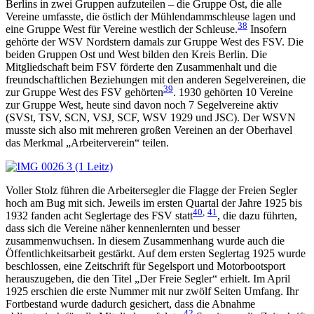
Berlins in zwei Gruppen aufzuteilen – die Gruppe Ost, die alle
Vereine umfasste, die östlich der Mühlendammschleuse lagen und
38
eine Gruppe West für Vereine westlich der Schleuse.
Insofern
gehörte der WSV Nordstern damals zur Gruppe West des FSV. Die
beiden Gruppen Ost und West bilden den Kreis Berlin. Die
Mitgliedschaft beim FSV förderte den Zusammenhalt und die
freundschaftlichen Beziehungen mit den anderen Segelvereinen, die
39
zur Gruppe West des FSV gehörten
. 1930 gehörten 10 Vereine
zur Gruppe West, heute sind davon noch 7 Segelvereine aktiv
(SVSt, TSV, SCN, VSJ, SCF, WSV 1929 und JSC). Der WSVN
musste sich also mit mehreren großen Vereinen an der Oberhavel
das Merkmal „Arbeiterverein“ teilen.
Voller Stolz führen die Arbeitersegler die Flagge der Freien Segler
hoch am Bug mit sich. Jeweils im ersten Quartal der Jahre 1925 bis
40
,
41
1932 fanden acht Seglertage des FSV statt
, die dazu führten,
dass sich die Vereine näher kennenlernten und besser
zusammenwuchsen. In diesem Zusammenhang wurde auch die
Öffentlichkeitsarbeit gestärkt. Auf dem ersten Seglertag 1925 wurde
beschlossen, eine Zeitschrift für Segelsport und Motorbootsport
herauszugeben, die den Titel „Der Freie Segler“ erhielt. Im April
1925 erschien die erste Nummer mit nur zwölf Seiten Umfang. Ihr
Fortbestand wurde dadurch gesichert, dass die Abnahme
42