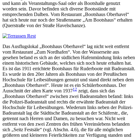
und kann als Veranstaltungs-Saal oder als Bootshalle genutzt
worden sein. Davor befinden sich diverse Bootsstände mit
entsprechenden Dalben. Vom Restaurant „Bootshaus Oberhavel“
hat sich heute nur noch der Straßenname „Am Bootshaus“ erhalten
(Querstraße von der Straße Havelschanze).
Das Ausflugslokal „Bootshaus Oberhavel“ lag nicht weit entfernt
vom Restaurant „Zum Nordhafen“. Von der Wasserseite aus
gesehen befand es sich an der südlichen Hafenmündung links neben
einem historischen Gebäude, welches sich noch heute erhalten hat.
Es ist das 1911 errichtete Bootshaus für Ruderboote mit Badeanstalt.
Es wurde in den 20er Jahren als Bootshaus von der Preußischen
Hochschule für Leibesübungen genutzt und stand direkt neben dem
„Bootshaus Oberhavel“. Heute ist es ein Schülerbootshaus. Der
12
Ausschnitt der alten Karte von 1937
zeigt, dass sich das
„Bootshaus Oberhavel“ zwischen zwei Badeanstalten befand: links
die Polizei-Badeanstalt und rechts die erwähnte Badeanstalt der
Hochschule für Leibesübungen. Wiederum links neben der Polizei-
Badeanstalt lag die Städtische Badeanstalt an der Schäferstr., die,
getrennt nach Herren und Damen, zu besuchen war. Nicht weit
entfernt von den zwei Zentren des frühen Vereinslebens befanden
sich „Seitz Festsäle“ (vgl. Abschn. 4.6), die für alle möglichen
größeren und kleineren Feierlichkeiten zur Verfügung standen und