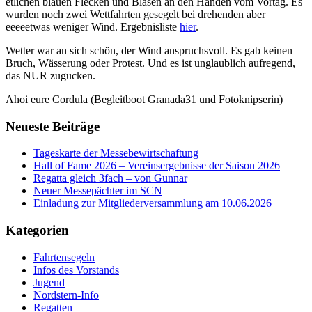
etlichen blauen Flecken und Blasen an den Händen vom Vortag. Es
wurden noch zwei Wettfahrten gesegelt bei drehenden aber
eeeeetwas weniger Wind. Ergebnisliste
hier
.
Wetter war an sich schön, der Wind anspruchsvoll. Es gab keinen
Bruch, Wässerung oder Protest. Und es ist unglaublich aufregend,
das NUR zugucken.
Ahoi eure Cordula (Begleitboot Granada31 und Fotoknipserin)
Neueste Beiträge
Tageskarte der Messebewirtschaftung
Hall of Fame 2026 – Vereinsergebnisse der Saison 2026
Regatta gleich 3fach – von Gunnar
Neuer Messepächter im SCN
Einladung zur Mitgliederversammlung am 10.06.2026
Kategorien
Fahrtensegeln
Infos des Vorstands
Jugend
Nordstern-Info
Regatten