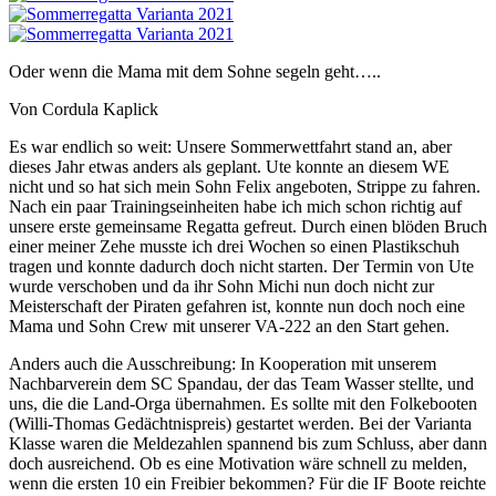
Oder wenn die Mama mit dem Sohne segeln geht…..
Von Cordula Kaplick
Es war endlich so weit: Unsere Sommerwettfahrt stand an, aber
dieses Jahr etwas anders als geplant. Ute konnte an diesem WE
nicht und so hat sich mein Sohn Felix angeboten, Strippe zu fahren.
Nach ein paar Trainingseinheiten habe ich mich schon richtig auf
unsere erste gemeinsame Regatta gefreut. Durch einen blöden Bruch
einer meiner Zehe musste ich drei Wochen so einen Plastikschuh
tragen und konnte dadurch doch nicht starten. Der Termin von Ute
wurde verschoben und da ihr Sohn Michi nun doch nicht zur
Meisterschaft der Piraten gefahren ist, konnte nun doch noch eine
Mama und Sohn Crew mit unserer VA-222 an den Start gehen.
Anders auch die Ausschreibung: In Kooperation mit unserem
Nachbarverein dem SC Spandau, der das Team Wasser stellte, und
uns, die die Land-Orga übernahmen. Es sollte mit den Folkebooten
(Willi-Thomas Gedächtnispreis) gestartet werden. Bei der Varianta
Klasse waren die Meldezahlen spannend bis zum Schluss, aber dann
doch ausreichend. Ob es eine Motivation wäre schnell zu melden,
wenn die ersten 10 ein Freibier bekommen? Für die IF Boote reichte