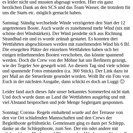
es leider nicht und mussten abgesagt werden. Hier ein ganz
herzlichen Dank an den SCS und das Team Wasser, die trotzdem für
uns die Starts etc. möglich gemacht haben.
Samstag: Ständig wechselnde Winde verzögerten den Start der 12
angetretenen Boote. Auch wurde es zunehmend mehr Wind (nix mit
schöne drei Windstärken). Der Wind pendelte sich aus Richtung
Strandbad ein und es wurde zeitnah gestartet. Es konnten drei
Wettfahrten abgeschlossen werden mit zunehmenden Wind bis 6 Bf.
Die ersegelten Plätze der einzelnen Wettfahrten haben sich bei
einigen teilnehmenden Booten verschoben, das könnte spannend
werden. Doch die Crew von der Möhne hat uns Berlinern gezeigt,
wie der Tegeler See gesegelt wird. An diesem Tag sind viele schöne
und spannende Fotos entstanden (ca. 360 Stück). Der Link dazu ist
per Mail an die Steuerleute gesendet worden. Wollt Ihr ein Foto von
Euch in der nächsten Ausgabe, dann schickt es doch an Luggi 🙂
Leider fand auch dieses Jahr unser bekanntes Sommerfest nicht statt.
Und doch wurde dann an Land die Wettfahrten ausgiebig und mit
viel Abstand besprochen und jede Menge Seglergarn gesponnen.
Sonntag: Corona- Regeln einhaltend wurde auf der Terrasse von
den vor Ort schlafenden Mannschaften und den Crews der
Begleitboote gefrühstückt. Gemeinsam ging es dann per Schlepp,
danke an die Schleppboote, zum See. Der ein oder andere mit