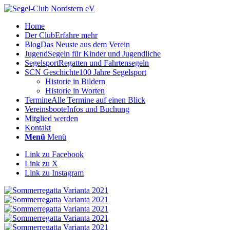
Home
Der Club
Erfahre mehr
Blog
Das Neuste aus dem Verein
Jugend
Segeln für Kinder und Jugendliche
Segelsport
Regatten und Fahrtensegeln
SCN Geschichte
100 Jahre Segelsport
Historie in Bildern
Historie in Worten
Termine
Alle Termine auf einen Blick
Vereinsboote
Infos und Buchung
Mitglied werden
Kontakt
Menü
Menü
Link zu Facebook
Link zu X
Link zu Instagram