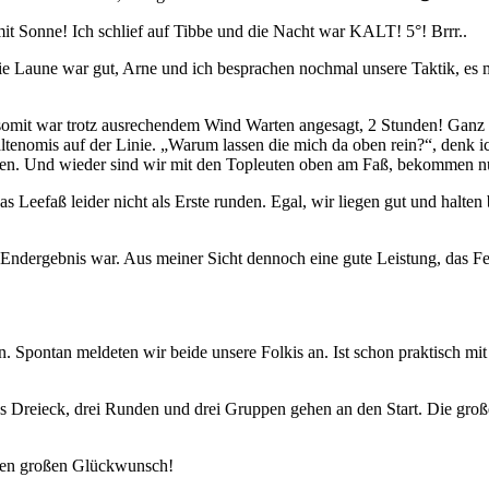
it Sonne! Ich schlief auf Tibbe und die Nacht war KALT! 5°! Brrr..
ie Laune war gut, Arne und ich besprachen nochmal unsere Taktik, es m
somit war trotz ausrechendem Wind Warten angesagt, 2 Stunden! Ganz e
r Faltenomis auf der Linie. „Warum lassen die mich da oben rein?“, de
nen. Und wieder sind wir mit den Topleuten oben am Faß, bekommen n
Leefaß leider nicht als Erste runden. Egal, wir liegen gut und halten
Endergebnis war. Aus meiner Sicht dennoch eine gute Leistung, das Fel
 Spontan meldeten wir beide unsere Folkis an. Ist schon praktisch mi
es Dreieck, drei Runden und drei Gruppen gehen an den Start. Die groß
nen großen Glückwunsch!