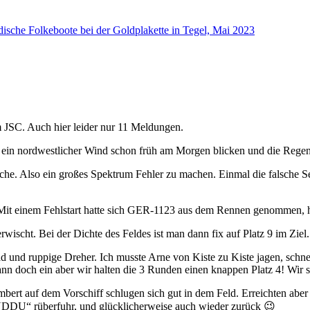
ische Folkeboote bei der Goldplakette in Tegel, Mai 2023
m JSC. Auch hier leider nur 11 Meldungen.
ch ein nordwestlicher Wind schon früh am Morgen blicken und die Rege
 Also ein großes Spektrum Fehler zu machen. Einmal die falsche Seit
. Mit einem Fehlstart hatte sich GER-1123 aus dem Rennen genommen, 
r erwischt. Bei der Dichte des Feldes ist man dann fix auf Platz 9 im Z
ad und ruppige Dreher. Ich musste Arne von Kiste zu Kiste jagen, sch
ann doch ein aber wir halten die 3 Runden einen knappen Platz 4! Wir
bert auf dem Vorschiff schlugen sich gut in dem Feld. Erreichten abe
UNDDU“ rüberfuhr, und glücklicherweise auch wieder zurück 😉