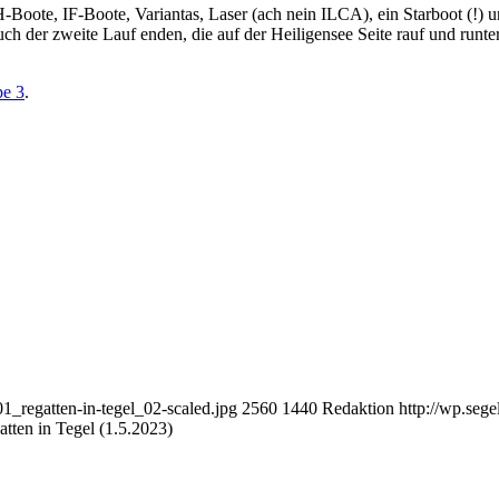
. H-Boote, IF-Boote, Variantas, Laser (ach nein ILCA), ein Starboot (!) 
 auch der zweite Lauf enden, die auf der Heiligensee Seite rauf und ru
e 3
.
1_regatten-in-tegel_02-scaled.jpg
2560
1440
Redaktion
http://wp.seg
tten in Tegel (1.5.2023)