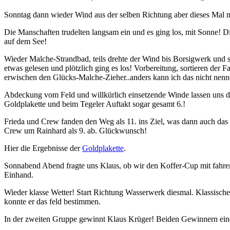
Sonntag dann wieder Wind aus der selben Richtung aber dieses Mal m
Die Manschaften trudelten langsam ein und es ging los, mit Sonne! D
auf dem See!
Wieder Malche-Strandbad, teils drehte der Wind bis Borsigwerk und 
etwas gelesen und plötzlich ging es los! Vorbereitung, sortieren de
erwischen den Glücks-Malche-Zieher..anders kann ich das nicht nen
Abdeckung vom Feld und willkürlich einsetzende Winde lassen uns das 
Goldplakette und beim Tegeler Auftakt sogar gesamt 6.!
Frieda und Crew fanden den Weg als 11. ins Ziel, was dann auch das 
Crew um Rainhard als 9. ab. Glückwunsch!
Hier die Ergebnisse der
Goldplakette
.
Sonnabend Abend fragte uns Klaus, ob wir den Koffer-Cup mit fahren.
Einhand.
Wieder klasse Wetter! Start Richtung Wasserwerk diesmal. Klassisch
konnte er das feld bestimmen.
In der zweiten Gruppe gewinnt Klaus Krüger! Beiden Gewinnern ei