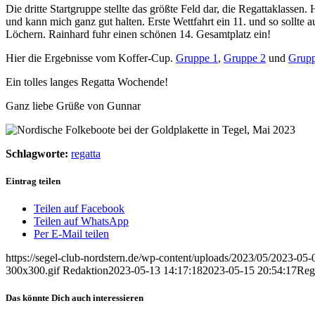
Die dritte Startgruppe stellte das größte Feld dar, die Regattaklassen
und kann mich ganz gut halten. Erste Wettfahrt ein 11. und so sollte
Löchern. Rainhard fuhr einen schönen 14. Gesamtplatz ein!
Hier die Ergebnisse vom Koffer-Cup.
Gruppe 1
,
Gruppe 2
und
Grupp
Ein tolles langes Regatta Wochende!
Ganz liebe Grüße von Gunnar
Schlagworte:
regatta
Eintrag teilen
Teilen auf Facebook
Teilen auf WhatsApp
Per E-Mail teilen
https://segel-club-nordstern.de/wp-content/uploads/2023/05/2023-05-0
300x300.gif
Redaktion
2023-05-13 14:17:18
2023-05-15 20:54:17
Rega
Das könnte Dich auch interessieren