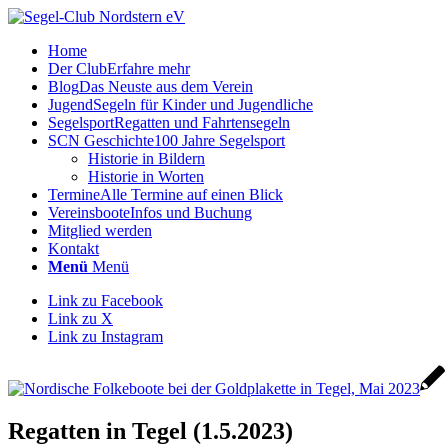
Home
Der Club
Erfahre mehr
Blog
Das Neuste aus dem Verein
Jugend
Segeln für Kinder und Jugendliche
Segelsport
Regatten und Fahrtensegeln
SCN Geschichte
100 Jahre Segelsport
Historie in Bildern
Historie in Worten
Termine
Alle Termine auf einen Blick
Vereinsboote
Infos und Buchung
Mitglied werden
Kontakt
Menü
Menü
Link zu Facebook
Link zu X
Link zu Instagram
Regatten in Tegel (1.5.2023)