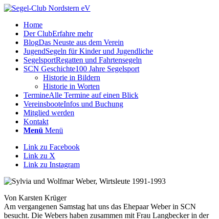
Home
Der Club
Erfahre mehr
Blog
Das Neuste aus dem Verein
Jugend
Segeln für Kinder und Jugendliche
Segelsport
Regatten und Fahrtensegeln
SCN Geschichte
100 Jahre Segelsport
Historie in Bildern
Historie in Worten
Termine
Alle Termine auf einen Blick
Vereinsboote
Infos und Buchung
Mitglied werden
Kontakt
Menü
Menü
Link zu Facebook
Link zu X
Link zu Instagram
Von Karsten Krüger
Am vergangenen Samstag hat uns das Ehepaar Weber in SCN
besucht. Die Webers haben zusammen mit Frau Langbecker in der