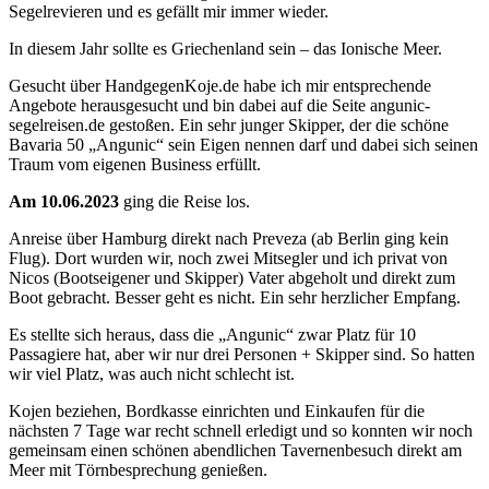
Segelrevieren und es gefällt mir immer wieder.
In diesem Jahr sollte es Griechenland sein – das Ionische Meer.
Gesucht über HandgegenKoje.de habe ich mir entsprechende
Angebote herausgesucht und bin dabei auf die Seite angunic-
segelreisen.de gestoßen. Ein sehr junger Skipper, der die schöne
Bavaria 50 „Angunic“ sein Eigen nennen darf und dabei sich seinen
Traum vom eigenen Business erfüllt.
Am 10.06.2023
ging die Reise los.
Anreise über Hamburg direkt nach Preveza (ab Berlin ging kein
Flug). Dort wurden wir, noch zwei Mitsegler und ich privat von
Nicos (Bootseigener und Skipper) Vater abgeholt und direkt zum
Boot gebracht. Besser geht es nicht. Ein sehr herzlicher Empfang.
Es stellte sich heraus, dass die „Angunic“ zwar Platz für 10
Passagiere hat, aber wir nur drei Personen + Skipper sind. So hatten
wir viel Platz, was auch nicht schlecht ist.
Kojen beziehen, Bordkasse einrichten und Einkaufen für die
nächsten 7 Tage war recht schnell erledigt und so konnten wir noch
gemeinsam einen schönen abendlichen Tavernenbesuch direkt am
Meer mit Törnbesprechung genießen.