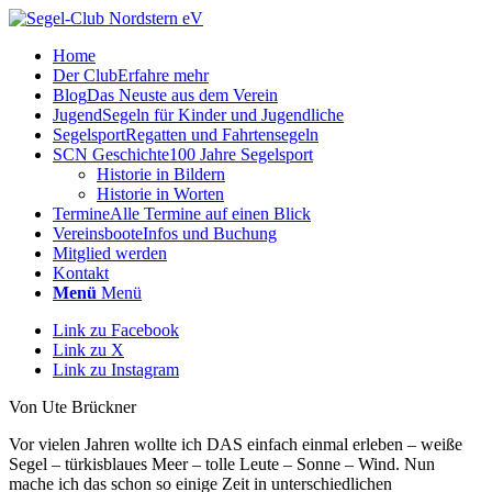
Home
Der Club
Erfahre mehr
Blog
Das Neuste aus dem Verein
Jugend
Segeln für Kinder und Jugendliche
Segelsport
Regatten und Fahrtensegeln
SCN Geschichte
100 Jahre Segelsport
Historie in Bildern
Historie in Worten
Termine
Alle Termine auf einen Blick
Vereinsboote
Infos und Buchung
Mitglied werden
Kontakt
Menü
Menü
Link zu Facebook
Link zu X
Link zu Instagram
Von Ute Brückner
Vor vielen Jahren wollte ich DAS einfach einmal erleben – weiße
Segel – türkisblaues Meer – tolle Leute – Sonne – Wind. Nun
mache ich das schon so einige Zeit in unterschiedlichen