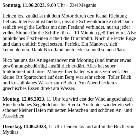
Sonntag, 11.06.2023
, 9.00 Uhr – Ziel Meganis
Leinen los, zunächst mit dem Motor durch den Kanal Richtung
Lefkas. Interessant ist hierbei, dass die Schwenkbrücke (dreht sich
seitlich weg) die Lefkas mit dem Festland verbindet, nur zu jeder
vollen Stunde für die Schiffe für ca. 10 Minuten geöffnet wird. Also
pünktliches Erscheinen sichert die Durchfahrt. Noch die letzte Enge
und dann endlich Segel setzen. Perfekt. Ein Manöver, sich
kennenlernen. Dank Nico fand auch jeder schnell seinen Platz.
Nico hat uns das Anlegemanöver mit Mooring (sind immer etwas
gewöhnungsbedürftig) ausführlich erklärt. Alles hat super
funktioniert und unser Manöverbier hatten wir uns verdient. Der
kleine Ort Spartochori auf dem Berg war sehr schön. Toller Blick
und kristallblaues Wasser zum Baden. Am Abend leckeres
griechisches Essen direkt am Wasser.
Montag, 12.06.2023
, 11 Uhr (da wird erst der Wind angeschaltet).
Eine herrliches Segelerlebnis bis Sivota. Auch hier wieder ein sehr
schöner kleiner Hafen mit netten Menschen und schönen An- und
Aussichten.
Dienstag, 13.06.2023
, 11 Uhr Leinen los und auf in die Bucht von
Mytikas.