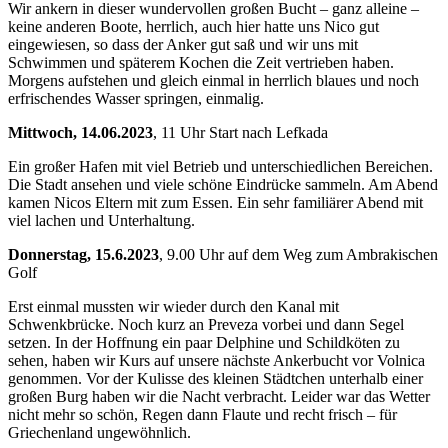
Wir ankern in dieser wundervollen großen Bucht – ganz alleine –
keine anderen Boote, herrlich, auch hier hatte uns Nico gut
eingewiesen, so dass der Anker gut saß und wir uns mit
Schwimmen und späterem Kochen die Zeit vertrieben haben.
Morgens aufstehen und gleich einmal in herrlich blaues und noch
erfrischendes Wasser springen, einmalig.
Mittwoch, 14.06.2023
, 11 Uhr Start nach Lefkada
Ein großer Hafen mit viel Betrieb und unterschiedlichen Bereichen.
Die Stadt ansehen und viele schöne Eindrücke sammeln. Am Abend
kamen Nicos Eltern mit zum Essen. Ein sehr familiärer Abend mit
viel lachen und Unterhaltung.
Donnerstag, 15.6.2023
, 9.00 Uhr auf dem Weg zum Ambrakischen
Golf
Erst einmal mussten wir wieder durch den Kanal mit
Schwenkbrücke. Noch kurz an Preveza vorbei und dann Segel
setzen. In der Hoffnung ein paar Delphine und Schildköten zu
sehen, haben wir Kurs auf unsere nächste Ankerbucht vor Volnica
genommen. Vor der Kulisse des kleinen Städtchen unterhalb einer
großen Burg haben wir die Nacht verbracht. Leider war das Wetter
nicht mehr so schön, Regen dann Flaute und recht frisch – für
Griechenland ungewöhnlich.