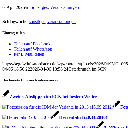
6. Apr. 2026
/
in
Sonstiges
,
Veranstaltungen
Schlagworte:
sonstiges
,
veranstaltungen
Eintrag teilen
Teilen auf Facebook
Teilen auf WhatsApp
Per E-Mail teilen
https://segel-club-nordstern.de/wp-content/uploads/2026/04/IMG_095
04-06 18:56:22
2026-04-06 18:56:24
Osterbrunch im SCN
Das könnte Dich auch interessieren
Zweites Abslippen im SCN bei bestem Wetter
Fot
Herrenfahrt (20.11.2010)
8. März ist 