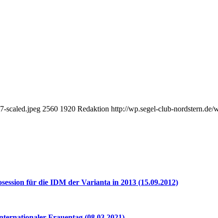
7-scaled.jpeg
2560
1920
Redaktion
http://wp.segel-club-nordstern.de
osession für die IDM der Varianta in 2013 (15.09.2012)
Internationaler Frauentag (08.03.2021)