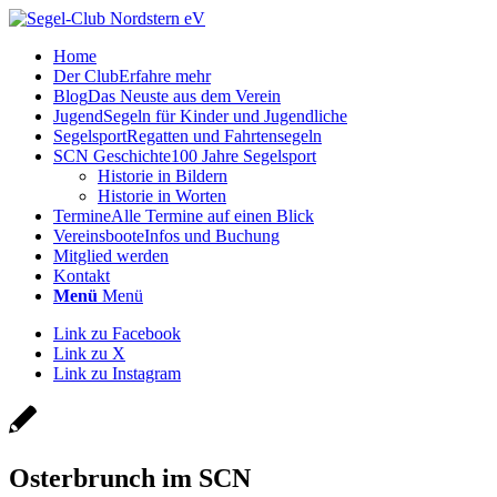
Home
Der Club
Erfahre mehr
Blog
Das Neuste aus dem Verein
Jugend
Segeln für Kinder und Jugendliche
Segelsport
Regatten und Fahrtensegeln
SCN Geschichte
100 Jahre Segelsport
Historie in Bildern
Historie in Worten
Termine
Alle Termine auf einen Blick
Vereinsboote
Infos und Buchung
Mitglied werden
Kontakt
Menü
Menü
Link zu Facebook
Link zu X
Link zu Instagram
Osterbrunch im SCN