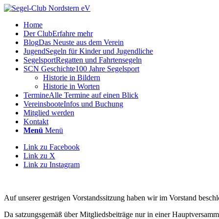
Home
Der Club
Erfahre mehr
Blog
Das Neuste aus dem Verein
Jugend
Segeln für Kinder und Jugendliche
Segelsport
Regatten und Fahrtensegeln
SCN Geschichte
100 Jahre Segelsport
Historie in Bildern
Historie in Worten
Termine
Alle Termine auf einen Blick
Vereinsboote
Infos und Buchung
Mitglied werden
Kontakt
Menü
Menü
Link zu Facebook
Link zu X
Link zu Instagram
Auf unserer gestrigen Vorstandssitzung haben wir im Vorstand besch
Da satzungsgemäß über Mitgliedsbeiträge nur in einer Hauptversamml