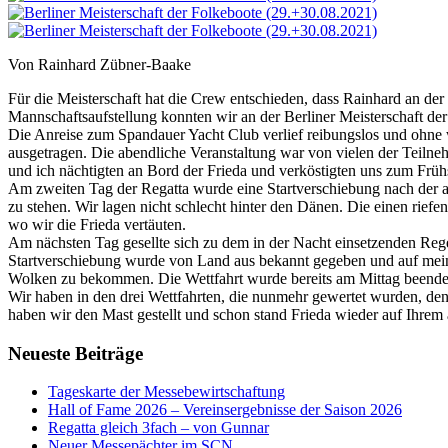
Von Rainhard Zübner-Baake
Für die Meisterschaft hat die Crew entschieden, dass Rainhard an der
Mannschaftsaufstellung konnten wir an der Berliner Meisterschaft der 
Die Anreise zum Spandauer Yacht Club verlief reibungslos und ohne w
ausgetragen. Die abendliche Veranstaltung war von vielen der Teilneh
und ich nächtigten an Bord der Frieda und verköstigten uns zum Frühs
Am zweiten Tag der Regatta wurde eine Startverschiebung nach der an
zu stehen. Wir lagen nicht schlecht hinter den Dänen. Die einen rie
wo wir die Frieda vertäuten.
Am nächsten Tag gesellte sich zu dem in der Nacht einsetzenden Rege
Startverschiebung wurde von Land aus bekannt gegeben und auf mein
Wolken zu bekommen. Die Wettfahrt wurde bereits am Mittag beende
Wir haben in den drei Wettfahrten, die nunmehr gewertet wurden, den
haben wir den Mast gestellt und schon stand Frieda wieder auf Ihrem
Neueste Beiträge
Tageskarte der Messebewirtschaftung
Hall of Fame 2026 – Vereinsergebnisse der Saison 2026
Regatta gleich 3fach – von Gunnar
Neuer Messepächter im SCN