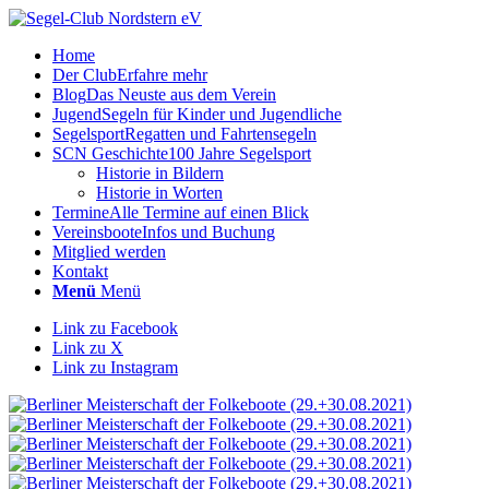
Home
Der Club
Erfahre mehr
Blog
Das Neuste aus dem Verein
Jugend
Segeln für Kinder und Jugendliche
Segelsport
Regatten und Fahrtensegeln
SCN Geschichte
100 Jahre Segelsport
Historie in Bildern
Historie in Worten
Termine
Alle Termine auf einen Blick
Vereinsboote
Infos und Buchung
Mitglied werden
Kontakt
Menü
Menü
Link zu Facebook
Link zu X
Link zu Instagram