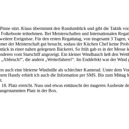
 Pinne sitzt. Klaus übernimmt den Rundumblick und gibt die Taktik vor,
Folkeboote teilnehmen. Bei Meisterschaften und Internationalen Regatte
eitere Ereignisse. Für den ersten Regattatag, von insgesamt 3 Tagen,
mer der Meisterschaft gut besucht, sodass der Küchen Chef keine Probl
tück in einer nahen gelegenen Bäckerei. So früh gab es in der Messe le
deren vom Starschiff angezeigt. Ein kleiner Windhauch ließ den Wettf
fen „Abbruch!“, die andern „Weiterfahren!“. Im Enddefekt war der Wind 
n auch eine bleierne Windstille als schlechter Kamerad. Unter dem Vo
em Handy erhielt ich auch die Information per SMS. Bis zum Mittag 
t.
 18. Platz erreicht. Nass und etwas enttäuscht der mageren Ausbeute d
 angestammten Platz in der Box.