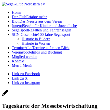
Home
Der Club
Erfahre mehr
Blog
Das Neuste aus dem Verein
Jugend
Segeln für Kinder und Jugendliche
Segelsport
Regatten und Fahrtensegeln
SCN Geschichte
100 Jahre Segelsport
Historie in Bildern
Historie in Worten
Termine
Alle Termine auf einen Blick
Vereinsboote
Infos und Buchung
Mitglied werden
Kontakt
Menü
Menü
Link zu Facebook
Link zu X
Link zu Instagram
Tageskarte der Messebewirtschaftung