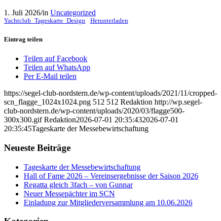
1. Juli 2026
/
in
Uncategorized
Yachtclub_Tageskarte_Design
Herunterladen
Eintrag teilen
Teilen auf Facebook
Teilen auf WhatsApp
Per E-Mail teilen
https://segel-club-nordstern.de/wp-content/uploads/2021/11/cropped-
scn_flagge_1024x1024.png
512
512
Redaktion
http://wp.segel-
club-nordstern.de/wp-content/uploads/2020/03/flagge500-
300x300.gif
Redaktion
2026-07-01 20:35:43
2026-07-01
20:35:45
Tageskarte der Messebewirtschaftung
Neueste Beiträge
Tageskarte der Messebewirtschaftung
Hall of Fame 2026 – Vereinsergebnisse der Saison 2026
Regatta gleich 3fach – von Gunnar
Neuer Messepächter im SCN
Einladung zur Mitgliederversammlung am 10.06.2026