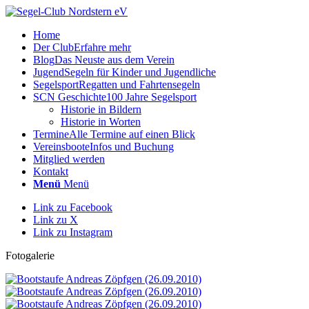
Home
Der Club
Erfahre mehr
Blog
Das Neuste aus dem Verein
Jugend
Segeln für Kinder und Jugendliche
Segelsport
Regatten und Fahrtensegeln
SCN Geschichte
100 Jahre Segelsport
Historie in Bildern
Historie in Worten
Termine
Alle Termine auf einen Blick
Vereinsboote
Infos und Buchung
Mitglied werden
Kontakt
Menü
Menü
Link zu Facebook
Link zu X
Link zu Instagram
Fotogalerie