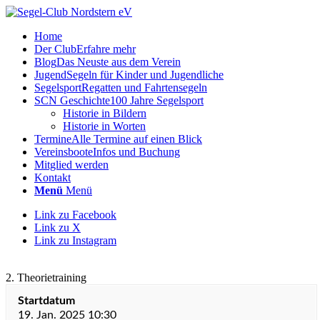
Home
Der Club
Erfahre mehr
Blog
Das Neuste aus dem Verein
Jugend
Segeln für Kinder und Jugendliche
Segelsport
Regatten und Fahrtensegeln
SCN Geschichte
100 Jahre Segelsport
Historie in Bildern
Historie in Worten
Termine
Alle Termine auf einen Blick
Vereinsboote
Infos und Buchung
Mitglied werden
Kontakt
Menü
Menü
Link zu Facebook
Link zu X
Link zu Instagram
2. Theorietraining
Startdatum
19. Jan. 2025 10:30