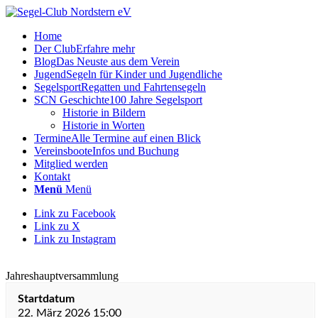
Home
Der Club
Erfahre mehr
Blog
Das Neuste aus dem Verein
Jugend
Segeln für Kinder und Jugendliche
Segelsport
Regatten und Fahrtensegeln
SCN Geschichte
100 Jahre Segelsport
Historie in Bildern
Historie in Worten
Termine
Alle Termine auf einen Blick
Vereinsboote
Infos und Buchung
Mitglied werden
Kontakt
Menü
Menü
Link zu Facebook
Link zu X
Link zu Instagram
Jahreshauptversammlung
Startdatum
22. März 2026 15:00