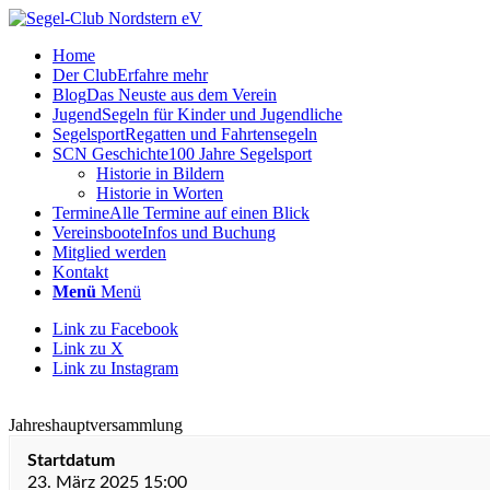
Home
Der Club
Erfahre mehr
Blog
Das Neuste aus dem Verein
Jugend
Segeln für Kinder und Jugendliche
Segelsport
Regatten und Fahrtensegeln
SCN Geschichte
100 Jahre Segelsport
Historie in Bildern
Historie in Worten
Termine
Alle Termine auf einen Blick
Vereinsboote
Infos und Buchung
Mitglied werden
Kontakt
Menü
Menü
Link zu Facebook
Link zu X
Link zu Instagram
Jahreshauptversammlung
Startdatum
23. März 2025 15:00