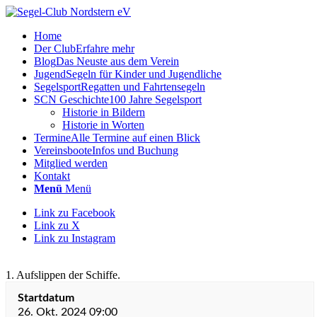
Home
Der Club
Erfahre mehr
Blog
Das Neuste aus dem Verein
Jugend
Segeln für Kinder und Jugendliche
Segelsport
Regatten und Fahrtensegeln
SCN Geschichte
100 Jahre Segelsport
Historie in Bildern
Historie in Worten
Termine
Alle Termine auf einen Blick
Vereinsboote
Infos und Buchung
Mitglied werden
Kontakt
Menü
Menü
Link zu Facebook
Link zu X
Link zu Instagram
1. Aufslippen der Schiffe.
Startdatum
26. Okt. 2024 09:00