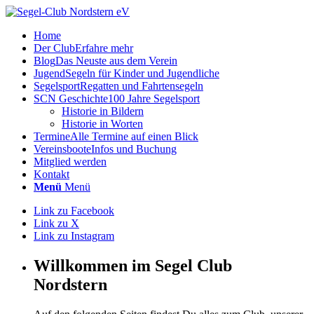
Home
Der Club
Erfahre mehr
Blog
Das Neuste aus dem Verein
Jugend
Segeln für Kinder und Jugendliche
Segelsport
Regatten und Fahrtensegeln
SCN Geschichte
100 Jahre Segelsport
Historie in Bildern
Historie in Worten
Termine
Alle Termine auf einen Blick
Vereinsboote
Infos und Buchung
Mitglied werden
Kontakt
Menü
Menü
Link zu Facebook
Link zu X
Link zu Instagram
Willkommen im Segel Club
Nordstern