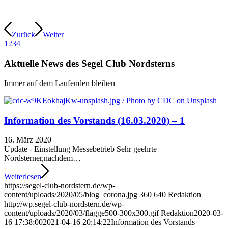
Zurück
Weiter
1
2
3
4
Aktuelle News des Segel Club Nordsterns
Immer auf dem Laufenden bleiben
Information des Vorstands (16.03.2020) – 1
16. März 2020
Update - Einstellung Messebetrieb Sehr geehrte
Nordsterner,nachdem…
Weiterlesen
https://segel-club-nordstern.de/wp-
content/uploads/2020/05/blog_corona.jpg
360
640
Redaktion
http://wp.segel-club-nordstern.de/wp-
content/uploads/2020/03/flagge500-300x300.gif
Redaktion
2020-03-
16 17:38:00
2021-04-16 20:14:22
Information des Vorstands