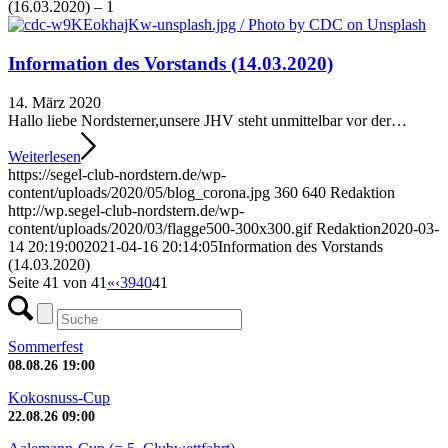
(16.03.2020) – 1
Information des Vorstands (14.03.2020)
14. März 2020
Hallo liebe Nordsterner,unsere JHV steht unmittelbar vor der…
Weiterlesen
https://segel-club-nordstern.de/wp-
content/uploads/2020/05/blog_corona.jpg
360
640
Redaktion
http://wp.segel-club-nordstern.de/wp-
content/uploads/2020/03/flagge500-300x300.gif
Redaktion
2020-03-
14 20:19:00
2021-04-16 20:14:05
Information des Vorstands
(14.03.2020)
Seite 41 von 41
«
‹
39
40
41
Sommerfest
08.08.26
19:00
Kokosnuss-Cup
22.08.26
09:00