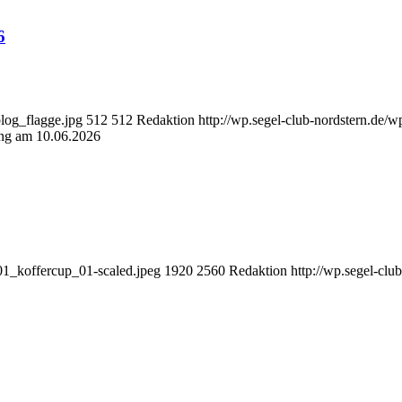
6
blog_flagge.jpg
512
512
Redaktion
http://wp.segel-club-nordstern.de/
ung am 10.06.2026
-01_koffercup_01-scaled.jpeg
1920
2560
Redaktion
http://wp.segel-cl