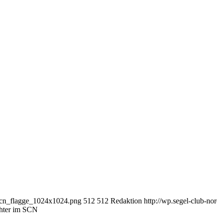
d-scn_flagge_1024x1024.png
512
512
Redaktion
http://wp.segel-club-n
hter im SCN