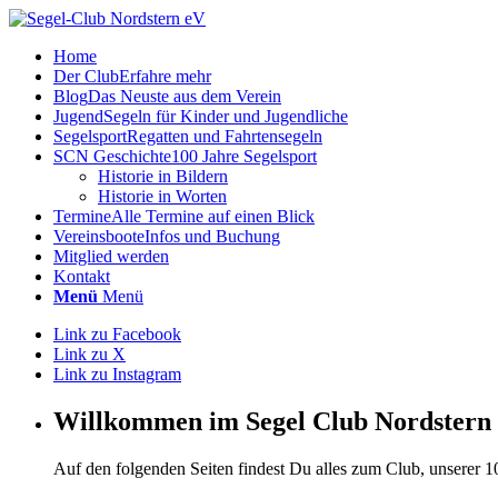
Home
Der Club
Erfahre mehr
Blog
Das Neuste aus dem Verein
Jugend
Segeln für Kinder und Jugendliche
Segelsport
Regatten und Fahrtensegeln
SCN Geschichte
100 Jahre Segelsport
Historie in Bildern
Historie in Worten
Termine
Alle Termine auf einen Blick
Vereinsboote
Infos und Buchung
Mitglied werden
Kontakt
Menü
Menü
Link zu Facebook
Link zu X
Link zu Instagram
Willkommen im Segel Club Nordstern
Auf den folgenden Seiten findest Du alles zum Club, unserer 1